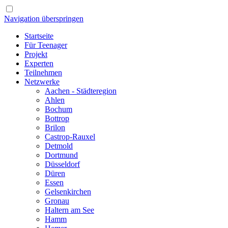
Navigation überspringen
Startseite
Für Teenager
Projekt
Experten
Teilnehmen
Netzwerke
Aachen - Städteregion
Ahlen
Bochum
Bottrop
Brilon
Castrop-Rauxel
Detmold
Dortmund
Düsseldorf
Düren
Essen
Gelsenkirchen
Gronau
Haltern am See
Hamm