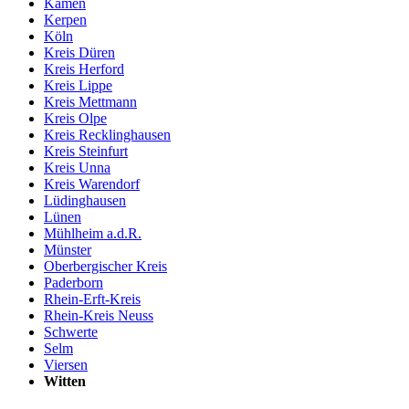
Kamen
Kerpen
Köln
Kreis Düren
Kreis Herford
Kreis Lippe
Kreis Mettmann
Kreis Olpe
Kreis Recklinghausen
Kreis Steinfurt
Kreis Unna
Kreis Warendorf
Lüdinghausen
Lünen
Mühlheim a.d.R.
Münster
Oberbergischer Kreis
Paderborn
Rhein-Erft-Kreis
Rhein-Kreis Neuss
Schwerte
Selm
Viersen
Witten