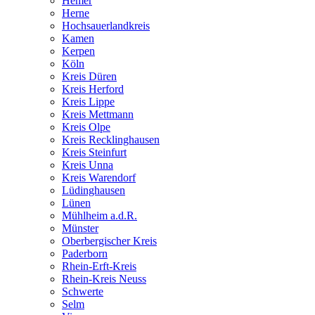
Hemer
Herne
Hochsauerlandkreis
Kamen
Kerpen
Köln
Kreis Düren
Kreis Herford
Kreis Lippe
Kreis Mettmann
Kreis Olpe
Kreis Recklinghausen
Kreis Steinfurt
Kreis Unna
Kreis Warendorf
Lüdinghausen
Lünen
Mühlheim a.d.R.
Münster
Oberbergischer Kreis
Paderborn
Rhein-Erft-Kreis
Rhein-Kreis Neuss
Schwerte
Selm