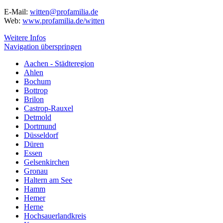
E-Mail:
witten@profamilia.de
Web:
www.profamilia.de/witten
Weitere Infos
Navigation überspringen
Aachen - Städteregion
Ahlen
Bochum
Bottrop
Brilon
Castrop-Rauxel
Detmold
Dortmund
Düsseldorf
Düren
Essen
Gelsenkirchen
Gronau
Haltern am See
Hamm
Hemer
Herne
Hochsauerlandkreis