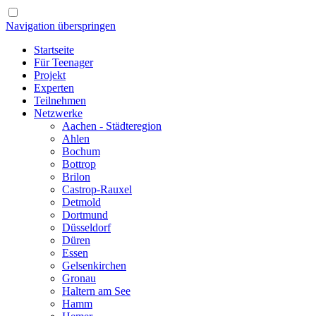
Navigation überspringen
Startseite
Für Teenager
Projekt
Experten
Teilnehmen
Netzwerke
Aachen - Städteregion
Ahlen
Bochum
Bottrop
Brilon
Castrop-Rauxel
Detmold
Dortmund
Düsseldorf
Düren
Essen
Gelsenkirchen
Gronau
Haltern am See
Hamm