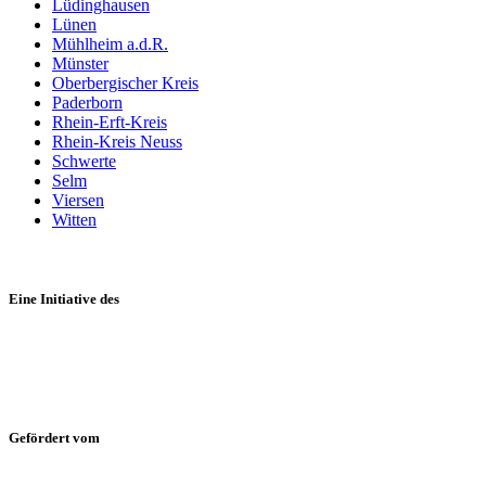
Lüdinghausen
Lünen
Mühlheim a.d.R.
Münster
Oberbergischer Kreis
Paderborn
Rhein-Erft-Kreis
Rhein-Kreis Neuss
Schwerte
Selm
Viersen
Witten
Eine Initiative des
Gefördert vom