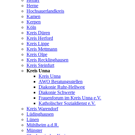
Hemer
Herne
Hochsauerlandkreis
Kamen
Kerpen
Köln
Kreis Düren
Kreis Herford
Kreis Lippe
Kreis Mettmann
Kreis Olpe
Kreis Recklinghausen
Kreis Steinfurt
Kreis Unna
Kreis Unna
AWO Beratungsstellen
Diakonie Ruhr-Hellweg
Diakonie Schwerte
Frauenforum im Kreis Unna e.V.
Katholischer Sozialdienst e.V.
Kreis Warendorf
Lüdinghausen
Lünen
Mühlheim a.d.R.
Münster