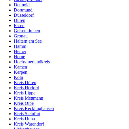
Detmold
Dortmund
Düsseldorf
Düren
Essen
Gelsenkirchen
Gronau
Haltern am See
Hamm
Hemer
Herne
Hochsauerlandkreis
Kamen
Kerpen
Köln
Kreis Düren
Kreis Herford
Kreis Lippe
Kreis Mettmann
Kreis Olpe
Kreis Recklinghausen
Kreis Steinfurt
Kreis Unna
Kreis Warendorf