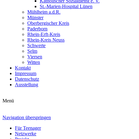
Katholischer Sozialdienst e. V.
St.-Marien-Hospital Lünen
Mühlheim a.d.R.
Münster
Oberbergischer Kreis
Paderborn
Rhein-Erft-Kreis
Rhein-Kreis Neuss
Schwerte
Selm
Viersen
Witten
Kontakt
Impressum
Datenschutz
Ausstellung
Menü
Navigation überspringen
Für Teenager
Netzwerke