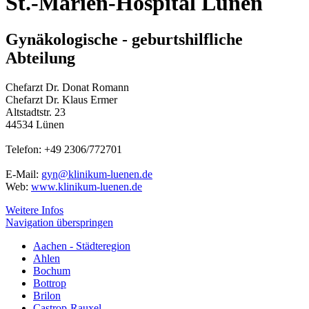
St.-Marien-Hospital Lünen
Gynäkologische - geburtshilfliche
Abteilung
Chefarzt Dr. Donat Romann
Chefarzt Dr. Klaus Ermer
Altstadtstr. 23
44534 Lünen
Telefon: +49 2306/772701
E-Mail:
gyn@klinikum-luenen.de
Web:
www.klinikum-luenen.de
Weitere Infos
Navigation überspringen
Aachen - Städteregion
Ahlen
Bochum
Bottrop
Brilon
Castrop-Rauxel