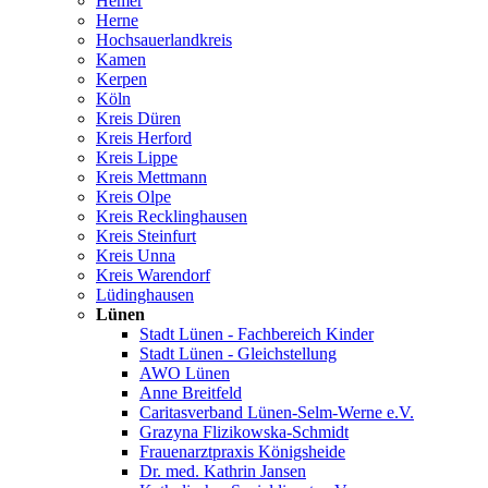
Hemer
Herne
Hochsauerlandkreis
Kamen
Kerpen
Köln
Kreis Düren
Kreis Herford
Kreis Lippe
Kreis Mettmann
Kreis Olpe
Kreis Recklinghausen
Kreis Steinfurt
Kreis Unna
Kreis Warendorf
Lüdinghausen
Lünen
Stadt Lünen - Fachbereich Kinder
Stadt Lünen - Gleichstellung
AWO Lünen
Anne Breitfeld
Caritasverband Lünen-Selm-Werne e.V.
Grazyna Flizikowska-Schmidt
Frauenarztpraxis Königsheide
Dr. med. Kathrin Jansen