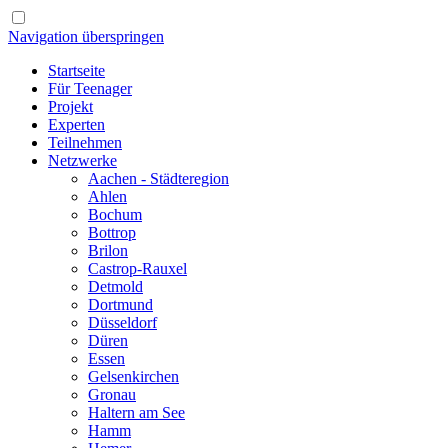
Navigation überspringen
Startseite
Für Teenager
Projekt
Experten
Teilnehmen
Netzwerke
Aachen - Städteregion
Ahlen
Bochum
Bottrop
Brilon
Castrop-Rauxel
Detmold
Dortmund
Düsseldorf
Düren
Essen
Gelsenkirchen
Gronau
Haltern am See
Hamm