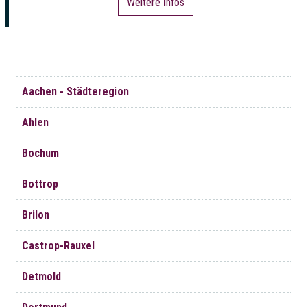
Weitere Infos
Navigation
Aachen - Städteregion
überspringen
Ahlen
Bochum
Bottrop
Brilon
Castrop-Rauxel
Detmold