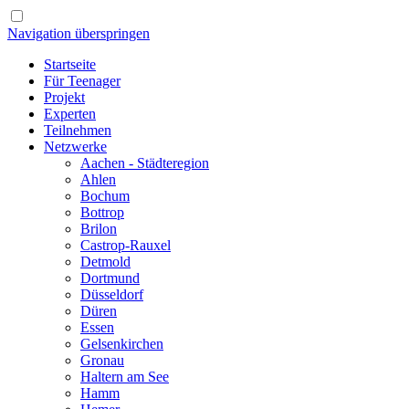
Navigation überspringen
Startseite
Für Teenager
Projekt
Experten
Teilnehmen
Netzwerke
Aachen - Städteregion
Ahlen
Bochum
Bottrop
Brilon
Castrop-Rauxel
Detmold
Dortmund
Düsseldorf
Düren
Essen
Gelsenkirchen
Gronau
Haltern am See
Hamm