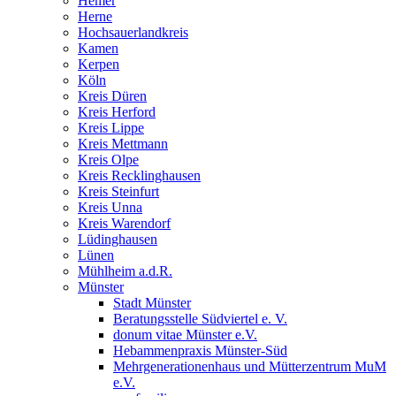
Hemer
Herne
Hochsauerlandkreis
Kamen
Kerpen
Köln
Kreis Düren
Kreis Herford
Kreis Lippe
Kreis Mettmann
Kreis Olpe
Kreis Recklinghausen
Kreis Steinfurt
Kreis Unna
Kreis Warendorf
Lüdinghausen
Lünen
Mühlheim a.d.R.
Münster
Stadt Münster
Beratungsstelle Südviertel e. V.
donum vitae Münster e.V.
Hebammenpraxis Münster-Süd
Mehrgenerationenhaus und Mütterzentrum MuM
e.V.