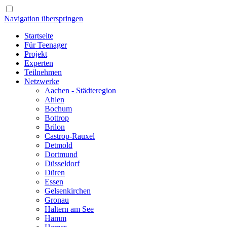
Navigation überspringen
Startseite
Für Teenager
Projekt
Experten
Teilnehmen
Netzwerke
Aachen - Städteregion
Ahlen
Bochum
Bottrop
Brilon
Castrop-Rauxel
Detmold
Dortmund
Düsseldorf
Düren
Essen
Gelsenkirchen
Gronau
Haltern am See
Hamm