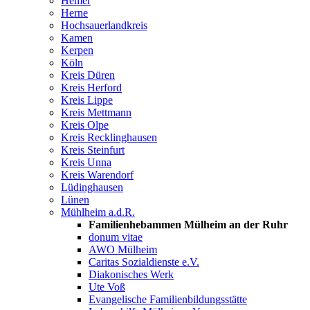
Hemer
Herne
Hochsauerlandkreis
Kamen
Kerpen
Köln
Kreis Düren
Kreis Herford
Kreis Lippe
Kreis Mettmann
Kreis Olpe
Kreis Recklinghausen
Kreis Steinfurt
Kreis Unna
Kreis Warendorf
Lüdinghausen
Lünen
Mühlheim a.d.R.
Familienhebammen Mülheim an der Ruhr
donum vitae
AWO Mülheim
Caritas Sozialdienste e.V.
Diakonisches Werk
Ute Voß
Evangelische Familienbildungsstätte