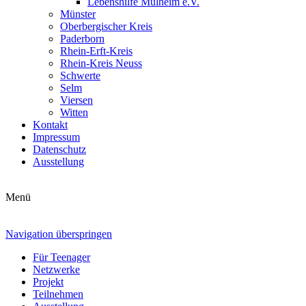
Lebenshilfe Mülheim e.V.
Münster
Oberbergischer Kreis
Paderborn
Rhein-Erft-Kreis
Rhein-Kreis Neuss
Schwerte
Selm
Viersen
Witten
Kontakt
Impressum
Datenschutz
Ausstellung
Menü
Navigation überspringen
Für Teenager
Netzwerke
Projekt
Teilnehmen