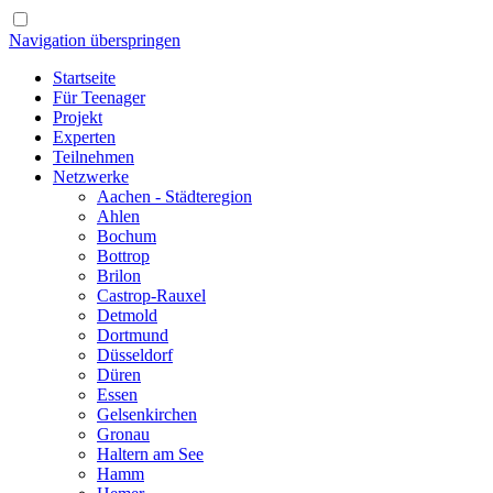
Navigation überspringen
Startseite
Für Teenager
Projekt
Experten
Teilnehmen
Netzwerke
Aachen - Städteregion
Ahlen
Bochum
Bottrop
Brilon
Castrop-Rauxel
Detmold
Dortmund
Düsseldorf
Düren
Essen
Gelsenkirchen
Gronau
Haltern am See
Hamm