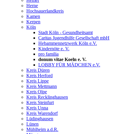
Hemer
Herne
Hochsauerlandkreis
Kamen
Kerpen
Köln
Stadt Köln - Gesundheitsamt
Caritas Jugendhilfe Gesellschaft mbH
Hebammennetzwerk Köln e.V.
Kindernöte e. V.
pro familia
donum vitae Koeln e. V.
LOBBY FÜR MÄDCHEN e.V.
Kreis Düren
Kreis Herford
Kreis Lippe
Kreis Mettmann
Kreis Olpe
Kreis Recklinghausen
Kreis Steinfurt
Kreis Unna
Kreis Warendorf
Lüdinghausen
Lünen
Mühlheim a.d.R.