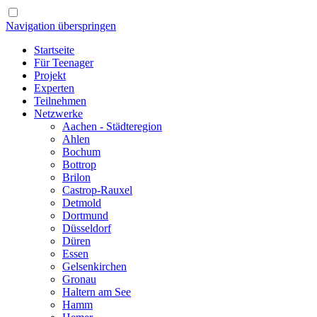
Navigation überspringen
Startseite
Für Teenager
Projekt
Experten
Teilnehmen
Netzwerke
Aachen - Städteregion
Ahlen
Bochum
Bottrop
Brilon
Castrop-Rauxel
Detmold
Dortmund
Düsseldorf
Düren
Essen
Gelsenkirchen
Gronau
Haltern am See
Hamm