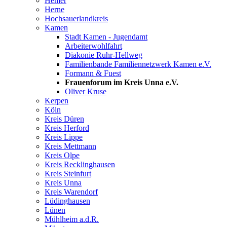
Hemer
Herne
Hochsauerlandkreis
Kamen
Stadt Kamen - Jugendamt
Arbeiterwohlfahrt
Diakonie Ruhr-Hellweg
Familienbande Familiennetzwerk Kamen e.V.
Formann & Fuest
Frauenforum im Kreis Unna e.V.
Oliver Kruse
Kerpen
Köln
Kreis Düren
Kreis Herford
Kreis Lippe
Kreis Mettmann
Kreis Olpe
Kreis Recklinghausen
Kreis Steinfurt
Kreis Unna
Kreis Warendorf
Lüdinghausen
Lünen
Mühlheim a.d.R.