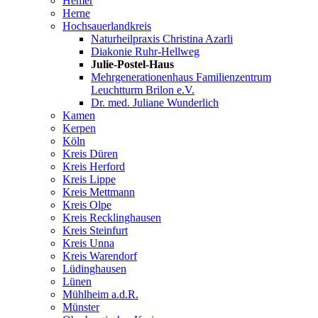
Hemer
Herne
Hochsauerlandkreis
Naturheilpraxis Christina Azarli
Diakonie Ruhr-Hellweg
Julie-Postel-Haus
Mehrgenerationenhaus Familienzentrum
Leuchtturm Brilon e.V.
Dr. med. Juliane Wunderlich
Kamen
Kerpen
Köln
Kreis Düren
Kreis Herford
Kreis Lippe
Kreis Mettmann
Kreis Olpe
Kreis Recklinghausen
Kreis Steinfurt
Kreis Unna
Kreis Warendorf
Lüdinghausen
Lünen
Mühlheim a.d.R.
Münster