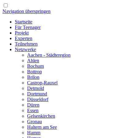
Navigation überspringen
Startseite
Für Teenager
Projekt
Experten
Teilnehmen
Netzwerke
Aachen - Städteregion
Ahlen
Bochum
Bottrop
Brilon
Castrop-Rauxel
Detmold
Dortmund
Düsseldorf
Düren
Essen
Gelsenkirchen
Gronau
Haltern am See
Hamm