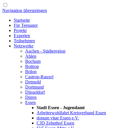
Navigation überspringen
Startseite
Für Teenager
Projekt
Experten
Teilnehmen
Netzwerke
Aachen - Städteregion
Ahlen
Bochum
Bottrop
Brilon
Castrop-Rauxel
Detmold
Dortmund
Düsseldorf
Düren
Essen
Stadt Essen - Jugendamt
Arbeiterwohlfahrt Kreisverband Essen
donum vitae Essen e.V.
CJD Zehnthof Essen