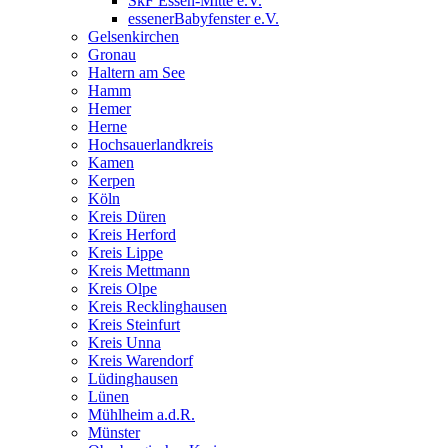
SkF Essen-Mitte e.V.
essenerBabyfenster e.V.
Gelsenkirchen
Gronau
Haltern am See
Hamm
Hemer
Herne
Hochsauerlandkreis
Kamen
Kerpen
Köln
Kreis Düren
Kreis Herford
Kreis Lippe
Kreis Mettmann
Kreis Olpe
Kreis Recklinghausen
Kreis Steinfurt
Kreis Unna
Kreis Warendorf
Lüdinghausen
Lünen
Mühlheim a.d.R.
Münster