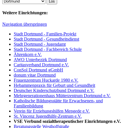
Weitere Einrichtungen:
Navigation überspringen
Stadt Dortmund - Familien-Projekt
Stadt Dortmund - Gesundheitsdienst
Stadt Dortmund - Jugendamt
Stadt Dortmund - Fachbereich Schule
Ährenkorn e.V.
AWO Unterbezirk Dortmund
Caritasverband Dortmund e.V.
ConSol Dortmund gGmbH
donum vitae Dortmund
Frauenzentrum Huckarde 1980 e.V.
Hebammenpraxis für Geburt und Gesundheit
Deutscher Kinderschutzbund Dortmund e.V.
Mehrgenerationenhaus Mütterzentrum Dortmund e.V.
Katholische Bildungsstätte für Erwachsenen- und
Familienbildung
Verein für Erziehungshilfen Mengede e.V.
St. Vincenz Jugendhilfe-Zentrum e.V.
VSE Verbund sozialtherapeutischer Einrichtungen e.V.
Beratungsstelle Westhoffstraße