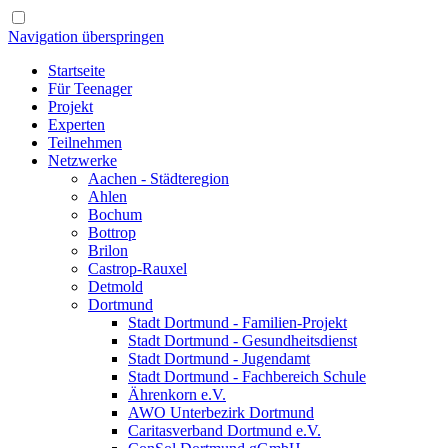
Navigation überspringen
Startseite
Für Teenager
Projekt
Experten
Teilnehmen
Netzwerke
Aachen - Städteregion
Ahlen
Bochum
Bottrop
Brilon
Castrop-Rauxel
Detmold
Dortmund
Stadt Dortmund - Familien-Projekt
Stadt Dortmund - Gesundheitsdienst
Stadt Dortmund - Jugendamt
Stadt Dortmund - Fachbereich Schule
Ährenkorn e.V.
AWO Unterbezirk Dortmund
Caritasverband Dortmund e.V.