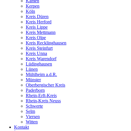
Kamen
Kerpen
Köln
Kreis Düren
Kreis Herford
Kreis Lippe
Kreis Mettmann
Kreis Olpe
Kreis Recklinghausen
Kreis Steinfurt
Kreis Unna
Kreis Warendorf
Lüdinghausen
Lünen
Mühlheim a.d.R.
Münster
Oberbergischer Kreis
Paderborn
Rhein-Erft-Kreis
Rhein-Kreis Neuss
Schwerte
Selm
Viersen
Witten
Kontakt