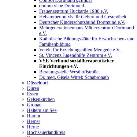
ConSol Dortmund gGmbH
donum vitae Dortmund
Frauenzentrum Huckarde 1980 e.V.
Hebammenpraxis für Geburt und Gesundheit
Deutscher Kinderschutzbund Dortmund e.V.
Mehrgenerationenhaus Mütterzentrum Dortmund
e.V.
Katholische Bildungsstätte für Erwachsenen- und
Familienbildung
Verein für Erziehungshilfen Mengede e.V.
St. Vincenz Jugendhilfe-Zentrum e.V.
VSE Verbund sozialtherapeutischer
Einrichtungen e.V.
Beratungsstelle Westhoffstraße
Dr. med. Gisela Wittek-Schabronath
Düsseldorf
Düren
Essen
Gelsenkirchen
Gronau
Haltern am See
Hamm
Hemer
Herne
Hochsauerlandkreis